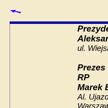
Prezyd
Aleksa
ul. Wiej
Prezes
RP
Marek 
Al. Ujaz
Warsza