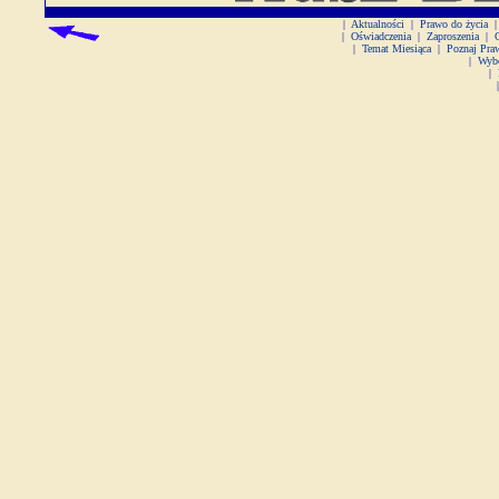
|
Aktualności
|
Prawo do życia
|
|
Oświadczenia
|
Zaproszenia
|
|
Temat Miesiąca
|
Poznaj Pra
|
Wyb
|
|