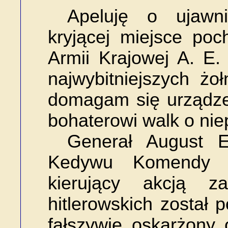
Apeluję o ujawni
kryjącej miejsce po
Armii Krajowej A. E. 
najwybitniejszych żoł
domagam się urządz
bohaterowi walk o nie
Generał August Em
Kedywu Komendy G
kierujący akcją 
hitlerowskich został 
fałszywie oskarżony