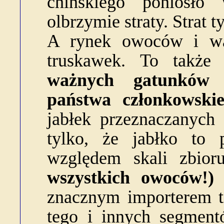
chińskiego poniosło
olbrzymie straty. Strat 
A rynek owoców i wa
truskawek. To także
ważnych gatunków 
państwa członkowskie
jabłek przeznaczanych
tylko, że jabłko t
względem skali zbior
wszystkich owoców!)
i
znacznym importerem t
tego i innych segmen